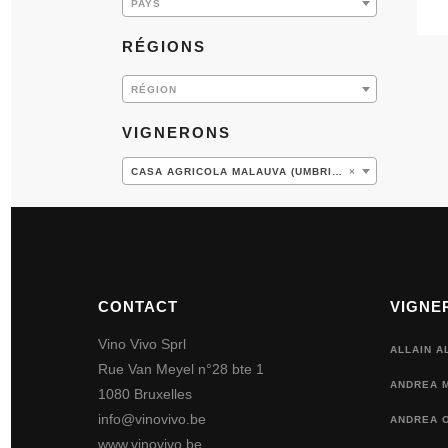
PAYS
RÉGIONS
RÉGION
VIGNERONS
CASA AGRICOLA MALAUVA (UMBRIA) (3)
×
CONTACT
VIGNE
Vino Vivo Sprl
ALLAIN A
Rue Van Meyel n°28 bte 1
ANDREA 
1080 Bruxelles
info@vinovivo.be
ANDREA O
www.vinovivo.be