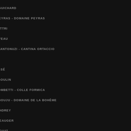
GUICHARD
EYRAS - DOMAINE PEYRAS
TTRI
VEAU
ANTONUZI - CANTINA ORTACCIO
SSÉ
BOULIN
MBETTI - COLLE FORMICA
BOUJU - DOMAINE DE LA BOHÈME
ANDREY
BEAUGER
OYAT