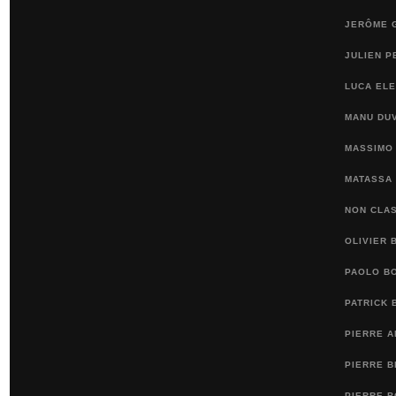
JERÔME 
JULIEN P
LUCA ELE
MANU DU
MASSIMO 
MATASSA
NON CLA
OLIVIER 
PAOLO BO
PATRICK 
PIERRE 
PIERRE 
PIERRE B