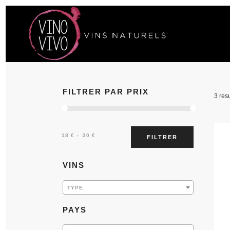
FILTRER PAR PRIX
3 resu
Prix :
—
18 €
20 €
FILTRER
VINS
TYPE
PAYS