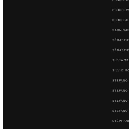
PIERRE 
PIERRE-
SARNIN-
SÉBASTIE
SÉBASTI
SILVIA T
SILVIO M
STEFANO 
STEFANO 
STEFANO
STEFANO
STÉPHAN