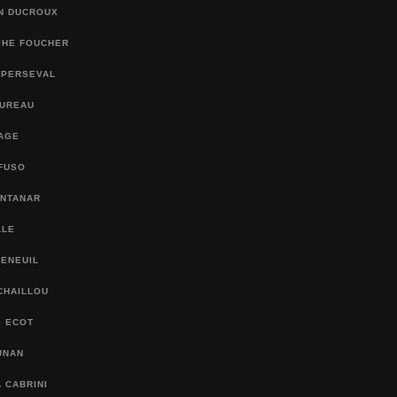
AN DUCROUX
PHE FOUCHER
 PERSEVAL
BUREAU
SAGE
FUSO
ONTANAR
LLE
FENEUIL
CHAILLOU
S ECOT
UNAN
 CABRINI