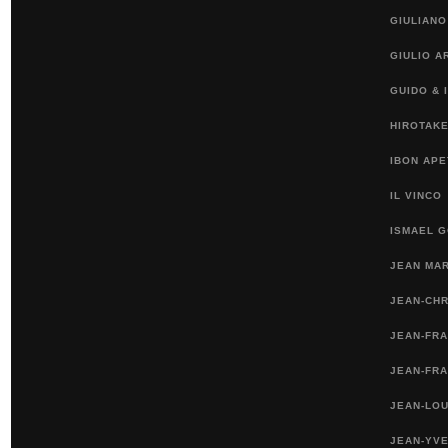
GIULIANO
GIULIO A
GUIDO & 
HIROTAKE
IBON APE
IL VINCO
ISMAEL 
JEAN MA
JEAN-CH
JEAN-FR
JEAN-FRA
JEAN-LOU
JEAN-YVE