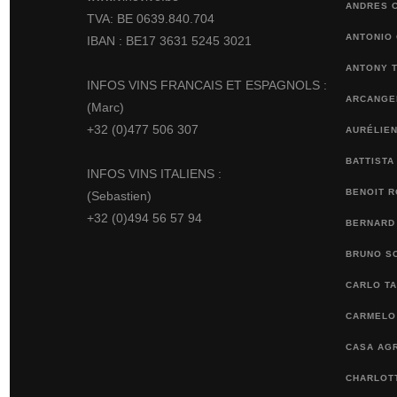
ANDRES 
TVA: BE 0639.840.704
ANTONIO
IBAN : BE17 3631 5245 3021
ANTONY 
INFOS VINS FRANCAIS ET ESPAGNOLS :
ARCANGEL
(Marc)
+32 (0)477 506 307
AURÉLIEN
BATTISTA
INFOS VINS ITALIENS :
BENOIT 
(Sebastien)
+32 (0)494 56 57 94
BERNARD
BRUNO S
CARLO TA
CARMELO 
CASA AGR
CHARLOTT