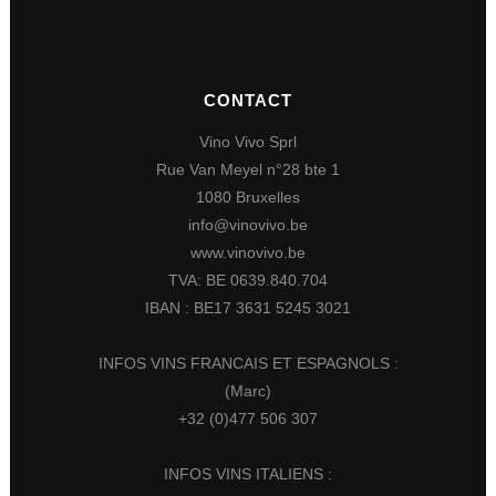
CONTACT
Vino Vivo Sprl
Rue Van Meyel n°28 bte 1
1080 Bruxelles
info@vinovivo.be
www.vinovivo.be
TVA: BE 0639.840.704
IBAN : BE17 3631 5245 3021
INFOS VINS FRANCAIS ET ESPAGNOLS :
(Marc)
+32 (0)477 506 307
INFOS VINS ITALIENS :