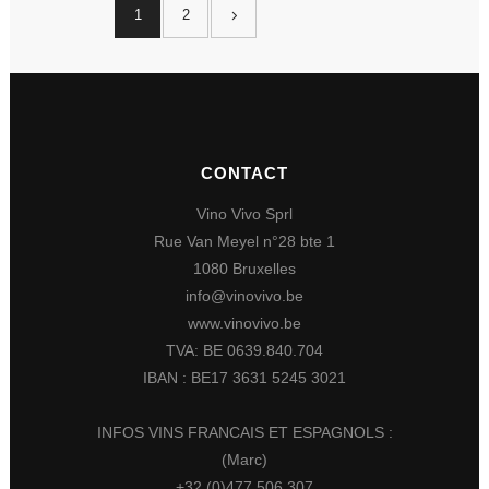
1
2
CONTACT
Vino Vivo Sprl
Rue Van Meyel n°28 bte 1
1080 Bruxelles
info@vinovivo.be
www.vinovivo.be
TVA: BE 0639.840.704
IBAN : BE17 3631 5245 3021
INFOS VINS FRANCAIS ET ESPAGNOLS :
(Marc)
+32 (0)477 506 307