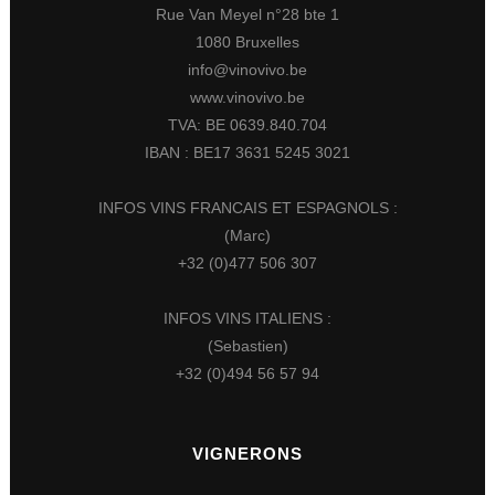
Rue Van Meyel n°28 bte 1
1080 Bruxelles
info@vinovivo.be
www.vinovivo.be
TVA: BE 0639.840.704
IBAN : BE17 3631 5245 3021
INFOS VINS FRANCAIS ET ESPAGNOLS :
(Marc)
+32 (0)477 506 307
INFOS VINS ITALIENS :
(Sebastien)
+32 (0)494 56 57 94
VIGNERONS