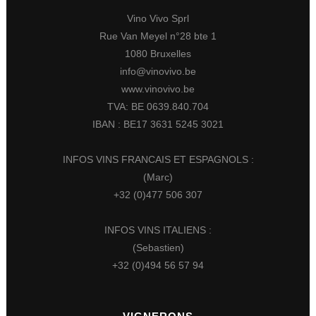
Vino Vivo Sprl
Rue Van Meyel n°28 bte 1
1080 Bruxelles
info@vinovivo.be
www.vinovivo.be
TVA: BE 0639.840.704
IBAN : BE17 3631 5245 3021
INFOS VINS FRANCAIS ET ESPAGNOLS :
(Marc)
+32 (0)477 506 307
INFOS VINS ITALIENS :
(Sebastien)
+32 (0)494 56 57 94