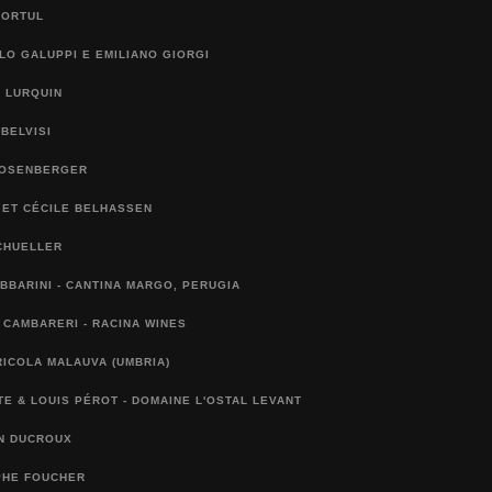
TORTUL
O GALUPPI E EMILIANO GIORGI
 LURQUIN
 BELVISI
ROSENBERGER
 ET CÉCILE BELHASSEN
CHUELLER
BBARINI - CANTINA MARGO, PERUGIA
CAMBARERI - RACINA WINES
ICOLA MALAUVA (UMBRIA)
E & LOUIS PÉROT - DOMAINE L'OSTAL LEVANT
AN DUCROUX
PHE FOUCHER