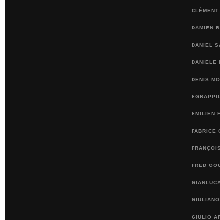
CLÉMENT
DAMIEN 
DANIEL 
DANIELE 
DENIS M
EGRAPPI
EMILIEN 
FABRICE 
FRANÇOI
FRED GO
GIANLUCA
GIULIANO
GIULIO A