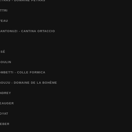
EYRAS - DOMAINE PEYRAS
TTRI
VEAU
ANTONUZI - CANTINA ORTACCIO
SSÉ
BOULIN
MBETTI - COLLE FORMICA
BOUJU - DOMAINE DE LA BOHÈME
ANDREY
BEAUGER
OYAT
WEBER