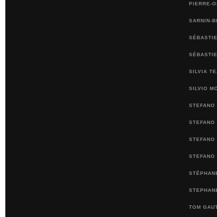
PIERRE-
SARNIN-
SÉBASTIE
SÉBASTI
SILVIA T
SILVIO M
STEFANO 
STEFANO 
STEFANO
STEFANO
STÉPHAN
STEPHANE
TOM GAUT