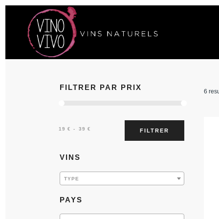
FILTRER PAR PRIX
6 resu
Prix :
—
19 €
39 €
FILTRER
VINS
TYPE
PAYS