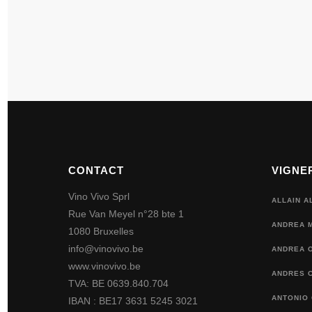
CONTACT
VIGNE
Vino Vivo Sprl
ALLAIN A
Rue Van Meyel n°28 bte 1
ANDREA 
1080 Bruxelles
info@vinovivo.be
ANDREA O
www.vinovivo.be
ANDRES 
TVA: BE 0639.840.704
ANTONIO
IBAN : BE17 3631 5245 3021