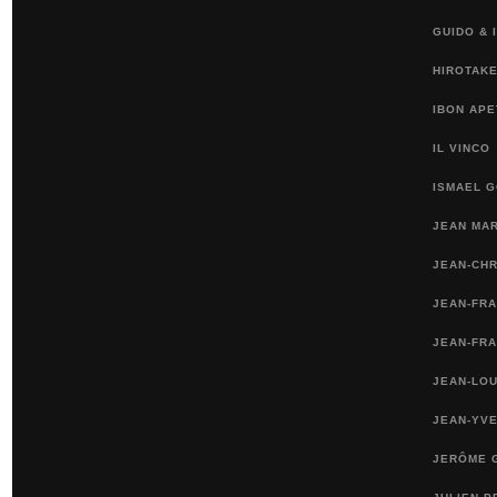
GUIDO & 
HIROTAKE
IBON APE
IL VINCO
ISMAEL 
JEAN MA
JEAN-CH
JEAN-FR
JEAN-FRA
JEAN-LOU
JEAN-YVE
JERÔME 