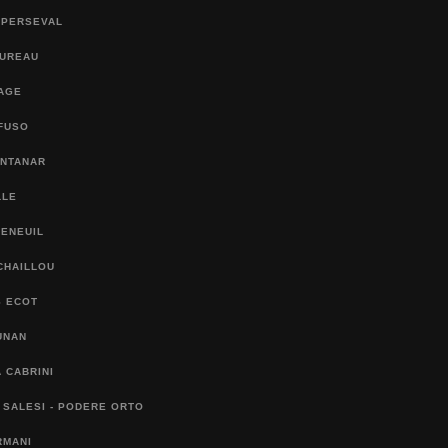
 PERSEVAL
BUREAU
SAGE
FUSO
ONTANAR
LLE
FENEUIL
CHAILLOU
S ECOT
UNAN
 CABRINI
 SALESI - PODERE ORTO
RMANI