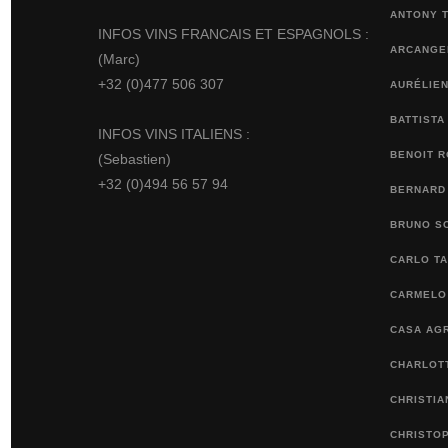
ANTONY 
INFOS VINS FRANCAIS ET ESPAGNOLS :
ARCANGEL
(Marc)
+32 (0)477 506 307
AURÉLIEN
BATTISTA
INFOS VINS ITALIENS :
BENOIT 
(Sebastien)
+32 (0)494 56 57 94
BERNARD
BRUNO S
CARLO TA
CARMELO 
CASA AGR
CHARLOTT
CHRISTI
CHRISTO