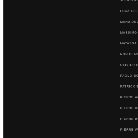
JULIEN P
LUCA ELE
MANU DU
MASSIMO 
MATASSA
NON CLA
OLIVIER 
PAOLO BO
PATRICK 
PIERRE 
PIERRE 
PIERRE B
PIERRE 