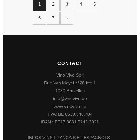
1
2
3
4
5
6
7
CONTACT
Vino Vivo Sprl
Rue Van Meyel n°28 bte 1
1080 Bruxelles
info@vinovivo.be
www.vinovivo.be
TVA: BE 0639.840.704
IBAN : BE17 3631 5245 3021
INFOS VINS FRANCAIS ET ESPAGNOLS :