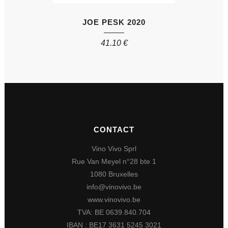
JOE PESK 2020
41.10
€
CONTACT
Vino Vivo Sprl
Rue Van Meyel n°28 bte 1
1080 Bruxelles
info@vinovivo.be
www.vinovivo.be
TVA: BE 0639.840.704
IBAN : BE17 3631 5245 3021