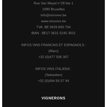
Rue Van Meyel n°28 bte 1
1080 Bruxelles
info@vinovivo.be
www.vinovivo.be
TVA: BE 0639.840.704
IBAN : BE17 3631 5245 3021
INFOS VINS FRANCAIS ET ESPAGNOLS :
(Marc)
+32 (0)477 506 307
INFOS VINS ITALIENS :
(Sebastien)
+32 (0)494 56 57 94
VIGNERONS