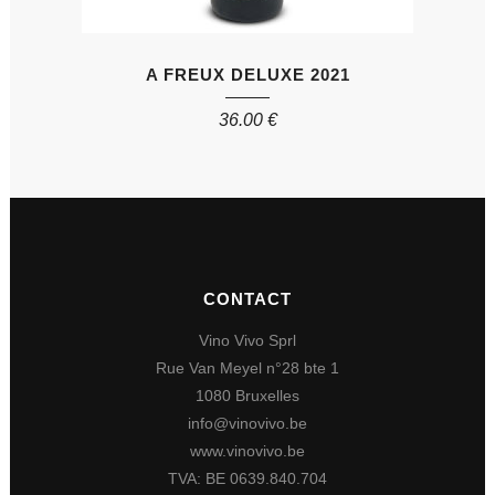
A FREUX DELUXE 2021
36.00
€
CONTACT
Vino Vivo Sprl
Rue Van Meyel n°28 bte 1
1080 Bruxelles
info@vinovivo.be
www.vinovivo.be
TVA: BE 0639.840.704