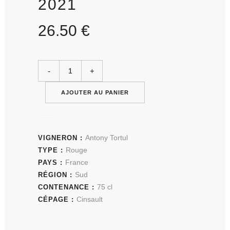
2021
26.50
€
AJOUTER AU PANIER
Antony Tortul
VIGNERON :
Rouge
TYPE :
France
PAYS :
Sud
RÉGION :
75 cl
CONTENANCE :
Cinsault
CÉPAGE :