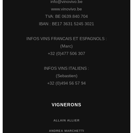
info@vinovivo.be
www.vinovivo.be
TVA: BE 0639.840.704
IBAN : BE17 3631 5245 3021
INFOS VINS FRANCAIS ET ESPAGNOLS :
(Marc)
+32 (0)477 506 307
INFOS VINS ITALIENS :
(Sebastien)
+32 (0)494 56 57 94
VIGNERONS
ALLAIN ALLIER
ANDREA MARCHETTI