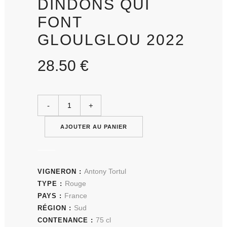
DINDONS QUI
FONT
GLOULGLOU 2022
28.50
€
AJOUTER AU PANIER
Antony Tortul
VIGNERON :
Rouge
TYPE :
France
PAYS :
Sud
RÉGION :
75 cl
CONTENANCE :