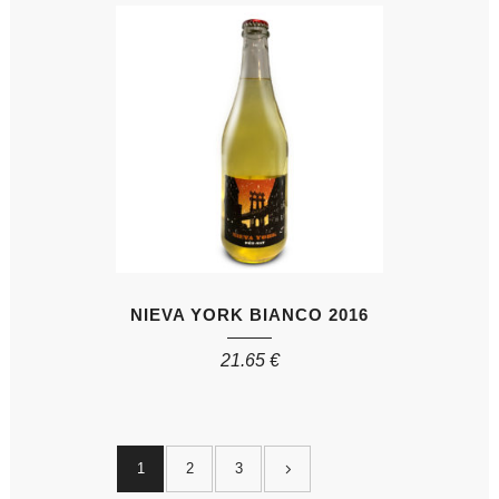
NIEVA YORK BIANCO 2016
21.65
€
1
2
3