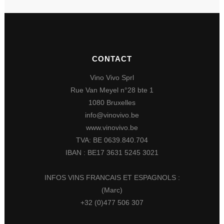
CONTACT
Vino Vivo Sprl
Rue Van Meyel n°28 bte 1
1080 Bruxelles
info@vinovivo.be
www.vinovivo.be
TVA: BE 0639.840.704
IBAN : BE17 3631 5245 3021
INFOS VINS FRANCAIS ET ESPAGNOLS :
(Marc)
+32 (0)477 506 307