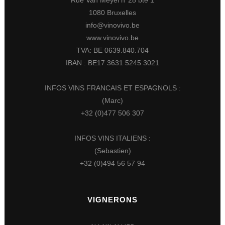
1080 Bruxelles
info@vinovivo.be
www.vinovivo.be
TVA: BE 0639.840.704
IBAN : BE17 3631 5245 3021
INFOS VINS FRANCAIS ET ESPAGNOLS :
(Marc)
+32 (0)477 506 307
INFOS VINS ITALIENS :
(Sebastien)
+32 (0)494 56 57 94
VIGNERONS