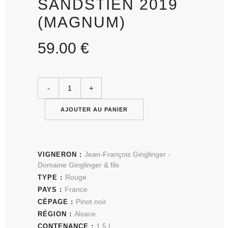
SANDSTIEN 2019
(MAGNUM)
59.00
€
AJOUTER AU PANIER
Jean-François Ginglinger -
VIGNERON :
Domaine Ginglinger & fils
Rouge
TYPE :
France
PAYS :
Pinot noir
CÉPAGE :
Alsace
RÉGION :
1,5 l
CONTENANCE :