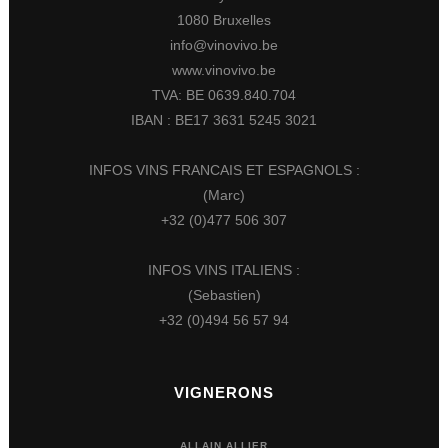
1080 Bruxelles
info@vinovivo.be
www.vinovivo.be
TVA: BE 0639.840.704
IBAN : BE17 3631 5245 3021
INFOS VINS FRANCAIS ET ESPAGNOLS :
(Marc)
+32 (0)477 506 307
INFOS VINS ITALIENS :
(Sebastien)
+32 (0)494 56 57 94
VIGNERONS
ALLAIN ALLIER