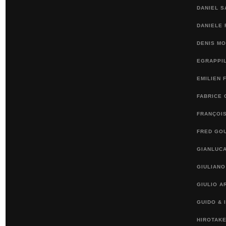
DANIEL 
DANIELE 
DENIS M
EGRAPPI
EMILIEN 
FABRICE 
FRANÇOI
FRED GO
GIANLUCA
GIULIANO
GIULIO A
GUIDO & 
HIROTAKE