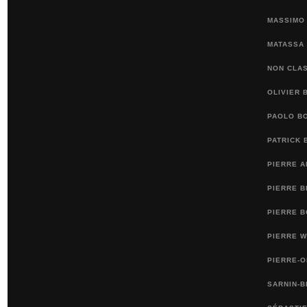
MASSIMO 
MATASSA
NON CLA
OLIVIER 
PAOLO BO
PATRICK 
PIERRE 
PIERRE 
PIERRE B
PIERRE 
PIERRE-
SARNIN-