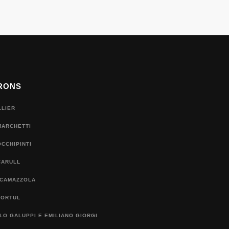
RONS
LLIER
MARCHETTI
CCHIPINTI
CARULL
 CAMAZZOLA
TORTUL
O GALUPPI E EMILIANO GIORGI