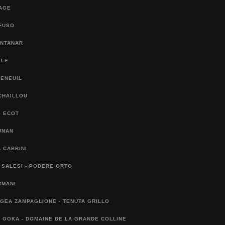
SAGE
FUSO
ONTANAR
LLE
FENEUIL
CHAILLOU
S ECOT
UNAN
 CABRINI
 SALESI - PODERE ORTO
RMANI
IGEA ZAMPAGLIONE - TENUTA GRILLO
 OOKA - DOMAINE DE LA GRANDE COLLINE