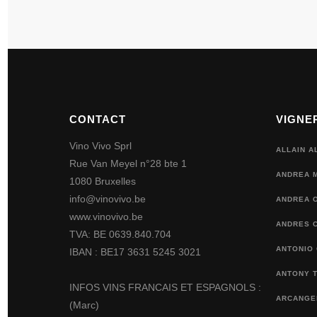
CONTACT
VIGNE
Vino Vivo Sprl
ALLAIN A
Rue Van Meyel n°28 bte 1
ANDREA 
1080 Bruxelles
info@vinovivo.be
ANDREA O
www.vinovivo.be
ANDRES 
TVA: BE 0639.840.704
ANTONIO
IBAN : BE17 3631 5245 3021
ANTONY 
INFOS VINS FRANCAIS ET ESPAGNOLS :
ARCANGEL
(Marc)