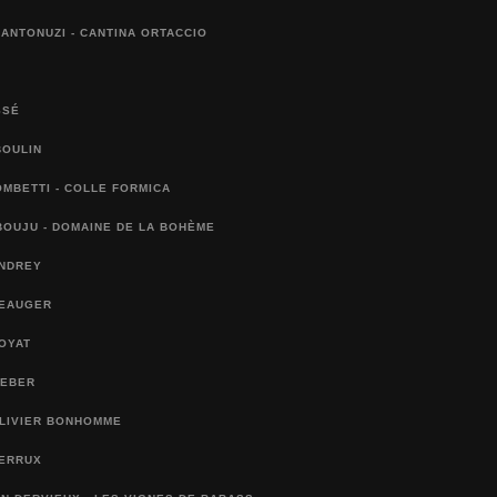
ANTONUZI - CANTINA ORTACCIO
SSÉ
BOULIN
MBETTI - COLLE FORMICA
BOUJU - DOMAINE DE LA BOHÈME
ANDREY
BEAUGER
OYAT
WEBER
OLIVIER BONHOMME
BERRUX