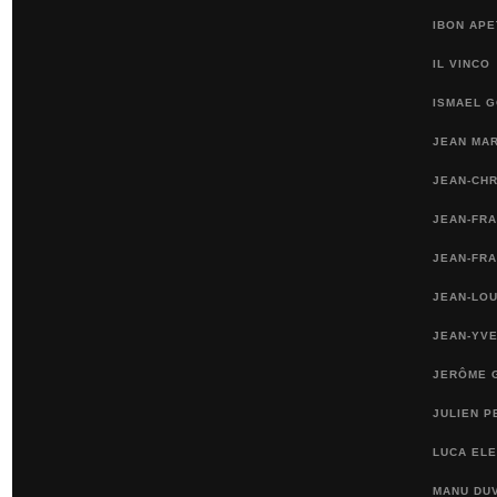
IBON APE
IL VINCO
ISMAEL 
JEAN MA
JEAN-CH
JEAN-FR
JEAN-FRA
JEAN-LOU
JEAN-YVE
JERÔME 
JULIEN P
LUCA ELE
MANU DU