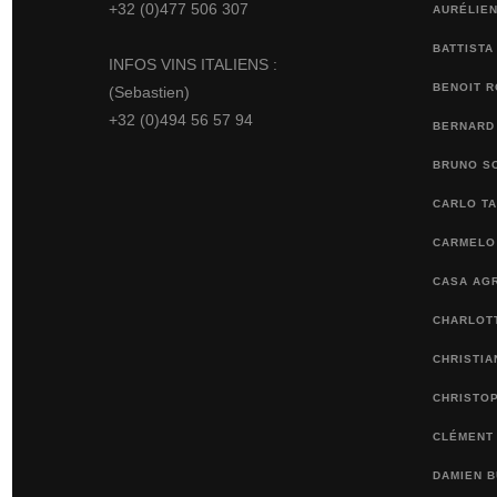
+32 (0)477 506 307
AURÉLIEN
BATTISTA
INFOS VINS ITALIENS :
BENOIT 
(Sebastien)
+32 (0)494 56 57 94
BERNARD
BRUNO S
CARLO TA
CARMELO 
CASA AGR
CHARLOTT
CHRISTI
CHRISTO
CLÉMENT
DAMIEN 