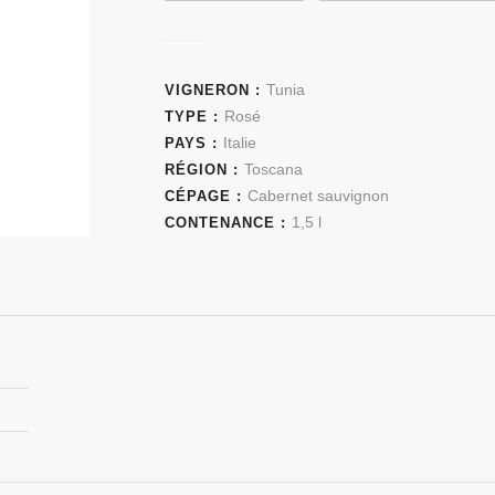
Tunia
VIGNERON :
Rosé
TYPE :
Italie
PAYS :
Toscana
RÉGION :
Cabernet sauvignon
CÉPAGE :
1,5 l
CONTENANCE :