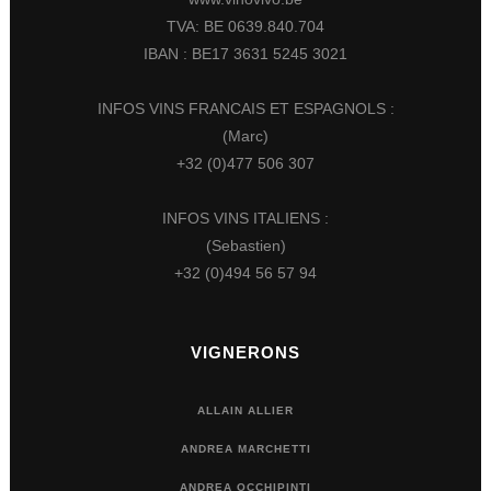
TVA: BE 0639.840.704
IBAN : BE17 3631 5245 3021
INFOS VINS FRANCAIS ET ESPAGNOLS :
(Marc)
+32 (0)477 506 307
INFOS VINS ITALIENS :
(Sebastien)
+32 (0)494 56 57 94
VIGNERONS
ALLAIN ALLIER
ANDREA MARCHETTI
ANDREA OCCHIPINTI