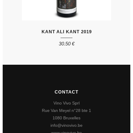
KANT ALI KANT 2019
30.50
€
CONTACT
Vino Vivo Sprl
Rue Van Meyel n°28 bte 1
1080 Bruxelles
info@vinovivo.be
www.vinovivo.be