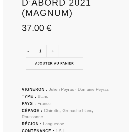
D’ABORD 2021
(MAGNUM)
37.00
€
AJOUTER AU PANIER
Julien Peyras - Domaine Peyras
VIGNERON :
Blanc
TYPE :
France
PAYS :
Clairette
Grenache blanc
CÉPAGE :
,
,
Roussanne
Languedoc
RÉGION :
1,5 l
CONTENANCE :