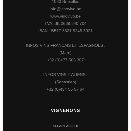
1080 Bruxelles
info@vinovivo.be
www.vinovivo.be
TVA: BE 0639.840.704
IBAN : BE17 3631 5245 3021
INFOS VINS FRANCAIS ET ESPAGNOLS :
(Marc)
+32 (0)477 506 307
INFOS VINS ITALIENS :
(Sebastien)
+32 (0)494 56 57 94
VIGNERONS
ALLAIN ALLIER