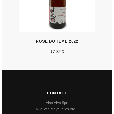
ROSE BOHÈME 2022
17.75
€
CONTACT
Vino Vivo Sprl
Rue Van Meyel n°28 bte 1