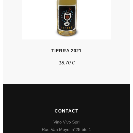
TIERRA 2021
18.70
€
CONTACT
Vino Vivo Sprl
Rue Van Meyel n°28 bte 1