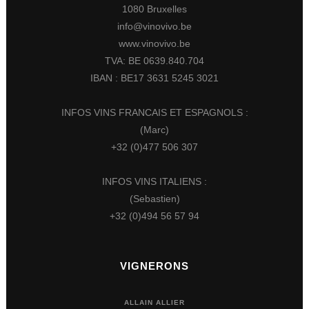
1080 Bruxelles
info@vinovivo.be
www.vinovivo.be
TVA: BE 0639.840.704
IBAN : BE17 3631 5245 3021
INFOS VINS FRANCAIS ET ESPAGNOLS :
(Marc)
+32 (0)477 506 307
INFOS VINS ITALIENS :
(Sebastien)
+32 (0)494 56 57 94
VIGNERONS
ALLAIN ALLIER