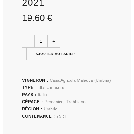
2021
19.60
€
AJOUTER AU PANIER
Casa Agricola Malauva (Umbria)
VIGNERON :
Blanc macéré
TYPE :
Italie
PAYS :
Procanico
Trebbiano
CÉPAGE :
,
Umbria
RÉGION :
75 cl
CONTENANCE :