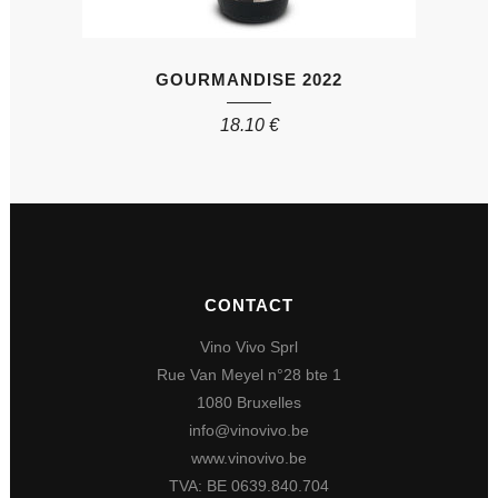
GOURMANDISE 2022
18.10
€
CONTACT
Vino Vivo Sprl
Rue Van Meyel n°28 bte 1
1080 Bruxelles
info@vinovivo.be
www.vinovivo.be
TVA: BE 0639.840.704