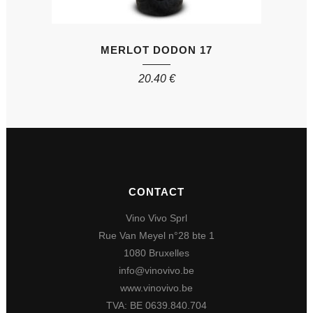
MERLOT DODON 17
20.40
€
CONTACT
Vino Vivo Sprl
Rue Van Meyel n°28 bte 1
1080 Bruxelles
info@vinovivo.be
www.vinovivo.be
TVA: BE 0639.840.704