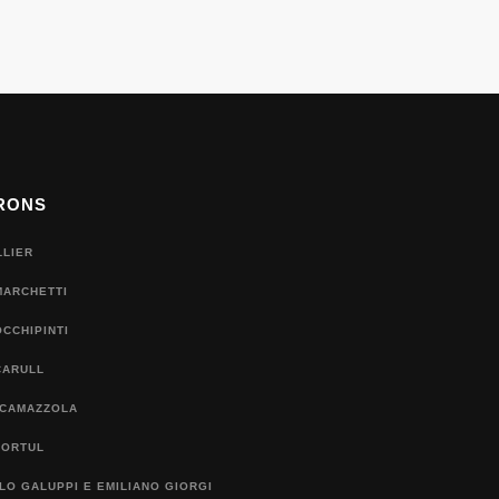
RONS
LLIER
MARCHETTI
CCHIPINTI
CARULL
 CAMAZZOLA
TORTUL
O GALUPPI E EMILIANO GIORGI