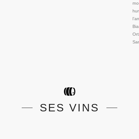
moi
hum
l’a
Bia
Ort
San
SES VINS