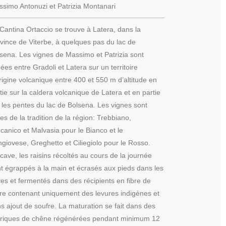
simo Antonuzi et Patrizia Montanari
Cantina Ortaccio se trouve à Latera, dans la
vince de Viterbe, à quelques pas du lac de
sena. Les vignes de Massimo et Patrizia sont
uées entre Gradoli et Latera sur un territoire
rigine volcanique entre 400 et 550 m d’altitude en
tie sur la caldera volcanique de Latera et en partie
 les pentes du lac de Bolsena. Les vignes sont
les de la tradition de la région: Trebbiano,
canico et Malvasia pour le Bianco et le
giovese, Greghetto et Ciliegiolo pour le Rosso.
cave, les raisins récoltés au cours de la journée
t égrappés à la main et écrasés aux pieds dans les
es et fermentés dans des récipients en fibre de
re contenant uniquement des levures indigènes et
s ajout de soufre. La maturation se fait dans des
rriques de chêne régénérées pendant minimum 12