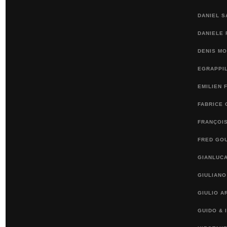
DANIEL 
DANIELE 
DENIS M
EGRAPPI
EMILIEN 
FABRICE 
FRANÇOI
FRED GO
GIANLUCA
GIULIANO
GIULIO A
GUIDO & 