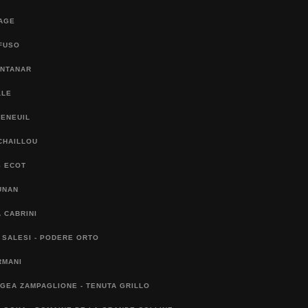
SAGE
FUSO
ONTANAR
LLE
FENEUIL
CHAILLOU
S ECOT
UNAN
 CABRINI
 SALESI - PODERE ORTO
RMANI
IGEA ZAMPAGLIONE - TENUTA GRILLO