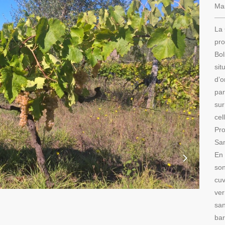
Mas
La 
pro
Bol
sit
d’o
par
sur
cel
Pro
San
En 
son
cuv
ver
san
ba