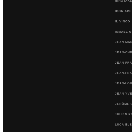
HIROTAKE
IBON APE
IL VINCO
ISMAEL 
JEAN MA
JEAN-CH
JEAN-FR
JEAN-FRA
JEAN-LOU
JEAN-YVE
JERÔME 
JULIEN P
LUCA ELE