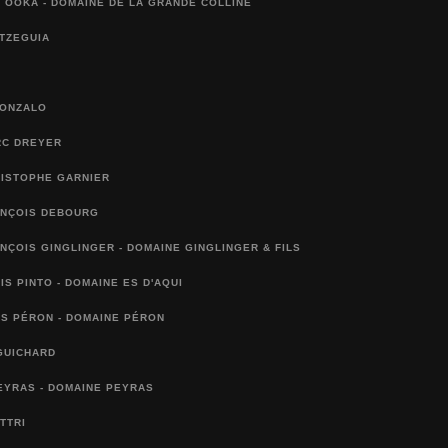
 OOKA - DOMAINE DE LA GRANDE COLLINE
TZEGUIA
GONZALO
RC DREYER
RISTOPHE GARNIER
ANÇOIS DEBOURG
NÇOIS GINGLINGER - DOMAINE GINGLINGER & FILS
IS PINTO - DOMAINE ES D'AQUI
S PÉRON - DOMAINE PÉRON
GUICHARD
EYRAS - DOMAINE PEYRAS
TTRI