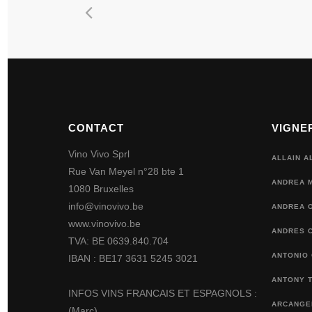
CONTACT
VIGNE
Vino Vivo Sprl
ALLAIN A
Rue Van Meyel n°28 bte 1
ANDREA 
1080 Bruxelles
info@vinovivo.be
ANDREA O
www.vinovivo.be
ANDRES 
TVA: BE 0639.840.704
ANTONIO
IBAN : BE17 3631 5245 3021
ANTONY 
INFOS VINS FRANCAIS ET ESPAGNOLS :
ARCANGEL
(Marc)