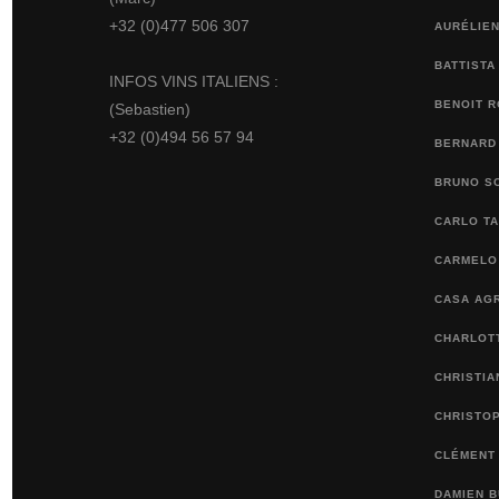
+32 (0)477 506 307
AURÉLIEN
BATTISTA
INFOS VINS ITALIENS :
BENOIT 
(Sebastien)
+32 (0)494 56 57 94
BERNARD
BRUNO S
CARLO TA
CARMELO 
CASA AGR
CHARLOTT
CHRISTI
CHRISTO
CLÉMENT
DAMIEN 