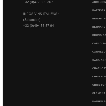
+32 (0)477 506 307
AURÉLIEN
BATTISTA
INFOS VINS ITALIENS :
BENOIT 
(Sebastien)
+32 (0)494 56 57 94
BERNARD
BRUNO S
CARLO TA
CARMELO 
CASA AGR
CHARLOTT
CHRISTI
CHRISTO
CLÉMENT
DAMIEN 