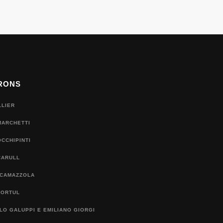
RONS
LLIER
MARCHETTI
CCHIPINTI
CARULL
 CAMAZZOLA
TORTUL
O GALUPPI E EMILIANO GIORGI