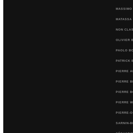
MASSIMO 
MATASSA
NON CLA
OLIVIER 
PAOLO BO
PATRICK 
PIERRE 
PIERRE 
PIERRE B
PIERRE 
PIERRE-
SARNIN-