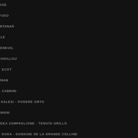
SAGE
FUSO
ONTANAR
LLE
FENEUIL
CHAILLOU
S ECOT
UNAN
 CABRINI
 SALESI - PODERE ORTO
RMANI
IGEA ZAMPAGLIONE - TENUTA GRILLO
 OOKA - DOMAINE DE LA GRANDE COLLINE