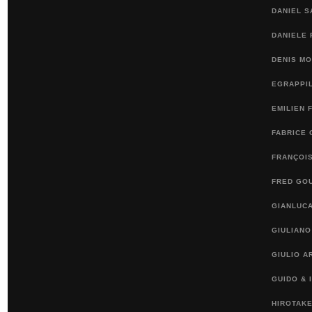
DANIEL 
DANIELE 
DENIS M
EGRAPPI
EMILIEN 
FABRICE 
FRANÇOI
FRED GO
GIANLUCA
GIULIANO
GIULIO A
GUIDO & 
HIROTAKE