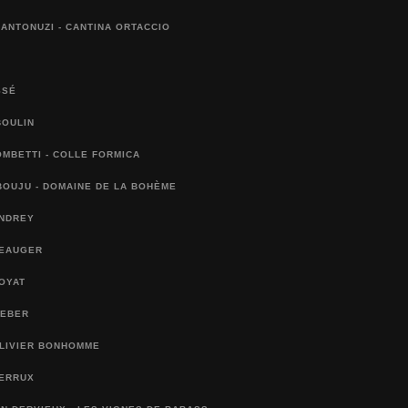
ANTONUZI - CANTINA ORTACCIO
SSÉ
BOULIN
MBETTI - COLLE FORMICA
BOUJU - DOMAINE DE LA BOHÈME
ANDREY
BEAUGER
OYAT
WEBER
OLIVIER BONHOMME
BERRUX