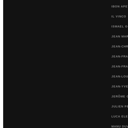
IBON APE
IL VINCO
ISMAEL 
JEAN MA
JEAN-CH
JEAN-FR
JEAN-FRA
JEAN-LOU
JEAN-YVE
JERÔME 
JULIEN P
LUCA ELE
MANU DU