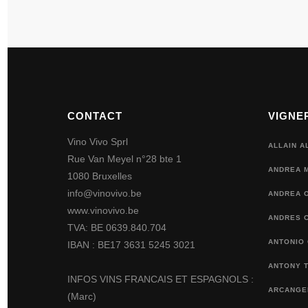
CONTACT
VIGNE
Vino Vivo Sprl
ALLAIN A
Rue Van Meyel n°28 bte 1
ANDREA 
1080 Bruxelles
info@vinovivo.be
ANDREA O
www.vinovivo.be
ANDRES 
TVA: BE 0639.840.704
ANTONIO
IBAN : BE17 3631 5245 3021
ANTONY 
INFOS VINS FRANCAIS ET ESPAGNOLS :
ARCANGEL
(Marc)