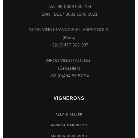
TVA: BE 0639.840.704
IBAN : BE17 3631 5245 3021
INFOS VINS FRANCAIS ET ESPAGNOLS :
(Marc)
+32 (0)477 506 307
INFOS VINS ITALIENS :
(Sebastien)
+32 (0)494 56 57 94
VIGNERONS
ALLAIN ALLIER
ANDREA MARCHETTI
ANDREA OCCHIPINTI