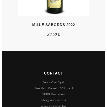
MILLE SABORDS 2022
26.50
€
CONTACT
Vino Vivo Sprl
Rue Van Meyel n°28 bte 1
1080 Bruxelles
info@vinovivo.be
www.vinovivo.be