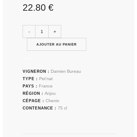
22.80
€
AJOUTER AU PANIER
Damien Bureau
VIGNERON :
Pet'nat
TYPE :
France
PAYS :
Anjou
RÉGION :
Chenin
CÉPAGE :
75 cl
CONTENANCE :